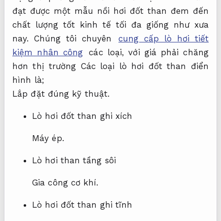
đạt được một mẫu nồi hơi đốt than đem đến
chất lượng tốt kinh tế tối đa giống như xưa
nay. Chúng tôi chuyên
cung cấp lò hơi tiết
kiệm nhân công
các loại, với giá phải chăng
hơn thị trường Các loại lò hơi đốt than điển
hình là;
Lắp đặt đúng kỹ thuật.
Lò hơi đốt than ghi xích
Máy ép.
Lò hơi than tầng sôi
Gia công cơ khí.
Lò hơi đốt than ghi tĩnh