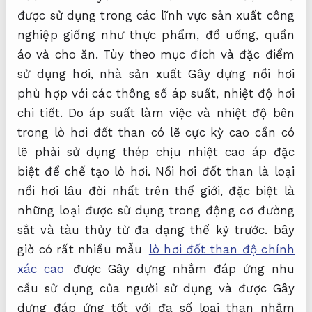
được sử dụng trong các lĩnh vực sản xuất công
nghiệp giống như thực phẩm, đồ uống, quần
áo và cho ăn. Tùy theo mục đích và đặc điểm
sử dụng hơi, nhà sản xuất Gây dựng nồi hơi
phù hợp với các thông số áp suất, nhiệt độ hơi
chi tiết. Do áp suất làm việc và nhiệt độ bên
trong lò hơi đốt than có lẽ cực kỳ cao cần có
lẽ phải sử dụng thép chịu nhiệt cao áp đặc
biệt để chế tạo lò hơi. Nồi hơi đốt than là loại
nồi hơi lâu đời nhất trên thế giới, đặc biệt là
những loại được sử dụng trong động cơ đường
sắt và tàu thủy từ đa dạng thế kỷ trước. bây
giờ có rất nhiều mẫu
lò hơi đốt than độ chính
xác cao
được Gây dựng nhằm đáp ứng nhu
cầu sử dụng của người sử dụng và được Gây
dựng đáp ứng tốt với đa số loại than nhằm