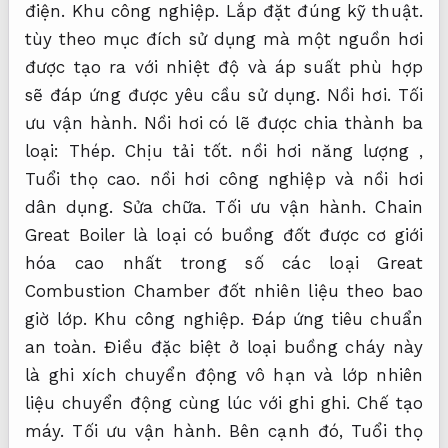
điện.
Khu công nghiệp.
Lắp đặt đúng kỹ thuật.
tùy theo mục đích sử dụng mà một nguồn hơi
được tạo ra với nhiệt độ và áp suất phù hợp
sẽ đáp ứng được yêu cầu sử dụng.
Nồi hơi.
Tối
ưu vận hành.
Nồi hơi có lẽ được chia thành ba
loại:
Thép.
Chịu tải tốt.
nồi hơi năng lượng ,
Tuổi thọ cao.
nồi hơi công nghiệp và nồi hơi
dân dụng.
Sửa chữa.
Tối ưu vận hành.
Chain
Great Boiler là loại có buồng đốt được cơ giới
hóa cao nhất trong số các loại Great
Combustion Chamber đốt nhiên liệu theo bao
giờ lớp.
Khu công nghiệp.
Đáp ứng tiêu chuẩn
an toàn.
Điều đặc biệt ở loại buồng cháy này
là ghi xích chuyển động vô hạn và lớp nhiên
liệu chuyển động cùng lúc với ghi ghi.
Chế tạo
máy.
Tối ưu vận hành.
Bên cạnh đó,
Tuổi thọ