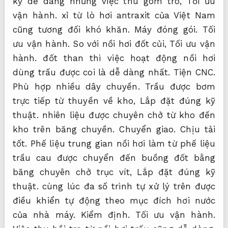
kỳ dễ dàng nhưng việc thu gom tro,
Tối ưu
vận hành.
xỉ từ lò hơi antraxit của Việt Nam
cũng tương đối khó khăn.
Máy đóng gói.
Tối
ưu vận hành.
So với nồi hơi đốt củi,
Tối ưu vận
hành.
đốt than thì việc hoạt động nồi hơi
dùng trấu được coi là dễ dàng nhất.
Tiện CNC.
Phù hợp nhiều dây chuyền.
Trầu được bơm
trực tiếp từ thuyền về kho,
Lắp đặt đúng kỹ
thuật.
nhiên liệu được chuyên chở từ kho đến
kho trên băng chuyền.
Chuyển giao.
Chịu tải
tốt.
Phế liệu trung gian nồi hơi làm từ phế liệu
trầu cau được chuyển đến buồng đốt bằng
băng chuyên chở trục vít,
Lắp đặt đúng kỹ
thuật.
cùng lúc đa số trình tự xử lý trên được
điều khiển tự động theo mục đích hơi nước
của nhà máy.
Kiểm định.
Tối ưu vận hành.