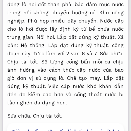
động lò hơi đốt than phải bảo đảm mực nước
trong nồi không chuyển hướng có.
Khu công
nghiệp.
Phù hợp nhiều dây chuyền.
Nước cấp
cho lò hơi được lấy định kỳ từ bể chứa nước
trung gian.
Nồi hơi.
Lắp đặt đúng kỹ thuật.
Xả
bẩn:
Hệ thống.
Lắp đặt đúng kỹ thuật.
công
đoạn này được làm với 2 van 6 và 7.
Sửa chữa.
Chịu tải tốt.
Số lượng cống bẩn mỗi ca chịu
ảnh hưởng vào cách thức cấp nước của bao
giờ đơn vị sử dụng lò.
Chế tạo máy.
Lắp đặt
đúng kỹ thuật.
Việc cấp nước khó khăn dẫn
đến độ kiềm cao hơn và cống thoát nước bị
tắc nghẽn đa dạng hơn.
Sửa chữa.
Chịu tải tốt.