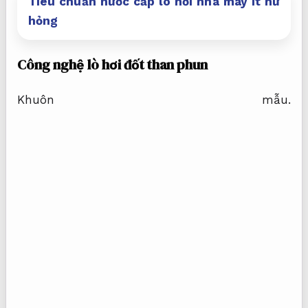
Tiêu chuẩn nước cấp lò hơi nhà máy ít hư
hỏng
Công nghệ lò hơi đốt than phun
Khuôn mẫu.