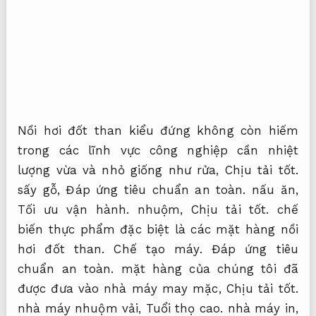
Nồi hơi đốt than kiểu đứng không còn hiếm
trong các lĩnh vực công nghiệp cần nhiệt
lượng vừa và nhỏ giống như rửa,
Chịu tải tốt.
sấy gỗ,
Đáp ứng tiêu chuẩn an toàn.
nấu ăn,
Tối ưu vận hành.
nhuộm,
Chịu tải tốt.
chế
biến thực phẩm đặc biệt là các mặt hàng nồi
hơi đốt than.
Chế tạo máy.
Đáp ứng tiêu
chuẩn an toàn.
mặt hàng của chúng tôi đã
được đưa vào nhà máy may mặc,
Chịu tải tốt.
nhà máy nhuộm vải,
Tuổi thọ cao.
nhà máy in,