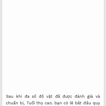
Sau khi đa số đồ vật đã được đánh giá và
chuẩn bị,
Tuổi thọ cao.
bạn có lẽ bắt đầu quy