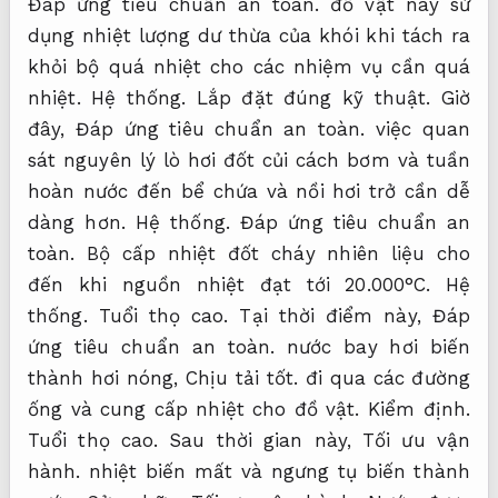
Đáp ứng tiêu chuẩn an toàn.
đồ vật này sử
dụng nhiệt lượng dư thừa của khói khi tách ra
khỏi bộ quá nhiệt cho các nhiệm vụ cần quá
nhiệt.
Hệ thống.
Lắp đặt đúng kỹ thuật.
Giờ
đây,
Đáp ứng tiêu chuẩn an toàn.
việc quan
sát nguyên lý lò hơi đốt củi cách bơm và tuần
hoàn nước đến bể chứa và nồi hơi trở cần dễ
dàng hơn.
Hệ thống.
Đáp ứng tiêu chuẩn an
toàn.
Bộ cấp nhiệt đốt cháy nhiên liệu cho
đến khi nguồn nhiệt đạt tới 20.000°C.
Hệ
thống.
Tuổi thọ cao.
Tại thời điểm này,
Đáp
ứng tiêu chuẩn an toàn.
nước bay hơi biến
thành hơi nóng,
Chịu tải tốt.
đi qua các đường
ống và cung cấp nhiệt cho đồ vật.
Kiểm định.
Tuổi thọ cao.
Sau thời gian này,
Tối ưu vận
hành.
nhiệt biến mất và ngưng tụ biến thành