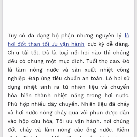
Tuy có đa dạng bộ phận nhưng nguyên lý
lò
hơi đốt than tối ưu vận hành
cực kỳ dễ dàng.
Chịu tải tốt.
Dù là loại nồi hơi nào thì chúng
đều có chung một mục đích.
Tuổi thọ cao.
Đó
là làm nóng nước và sản xuất nhiệt công
nghiệp.
Đáp ứng tiêu chuẩn an toàn.
Lò hơi sử
dụng nhiệt sinh ra từ nhiên liệu và chuyển
hóa biến thành nhiệt năng trong hơi nước.
Phù hợp nhiều dây chuyền.
Nhiên liệu đã cháy
và hơi nước nóng chảy qua vòi phun được dẫn
vào hộp cứu hỏa,
Tối ưu vận hành.
nơi chúng
đốt cháy và làm nóng các ống nước.
Kiểm