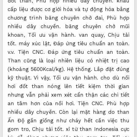
đốt than,
Phù hợp nhiều dây chuyền.
khâu
cấp liệu được cơ giới hóa và tự động hóa bằng
chương trình băng chuyên chở đai,
Phù hợp
nhiều dây chuyền.
băng chuyên chở mũi
khoan,
Tối ưu vận hành.
van quay,
Chịu tải
tốt.
máy xúc lật,
Đáp ứng tiêu chuẩn an toàn.
v.v.
Tiện CNC.
Đáp ứng tiêu chuẩn an toàn.
Than cũng là loại nhiên liệu có nhiệt trị cao
(khoảng 5600Kcal/kg).
Hệ thống.
Lắp đặt đúng
kỹ thuật.
Vì vậy,
Tối ưu vận hành.
cho dù nồi
hơi đốt than nóng lên tiết kiệm thời gian
nhưng vẫn phải xem xét cẩn thận các chi tiết
an tâm hơn của nồi hơi.
Tiện CNC.
Phù hợp
nhiều dây chuyền.
Còn lại mặt hàng do than
Ấn Độ gần giống như cháy hết cần việc thu
gom tro,
Chịu tải tốt.
xỉ từ than Indonesia cực