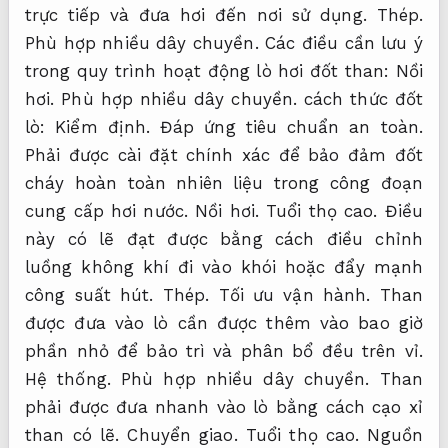
trực tiếp và đưa hơi đến nơi sử dụng.
Thép.
Phù hợp nhiều dây chuyền.
Các điều cần lưu ý
trong quy trình hoạt động lò hơi đốt than:
Nồi
hơi.
Phù hợp nhiều dây chuyền.
cách thức đốt
lò:
Kiểm định.
Đáp ứng tiêu chuẩn an toàn.
Phải được cài đặt chính xác để bảo đảm đốt
cháy hoàn toàn nhiên liệu trong công đoạn
cung cấp hơi nước.
Nồi hơi.
Tuổi thọ cao.
Điều
này có lẽ đạt được bằng cách điều chỉnh
luồng không khí đi vào khói hoặc đẩy mạnh
công suất hút.
Thép.
Tối ưu vận hành.
Than
được đưa vào lò cần được thêm vào bao giờ
phần nhỏ để bảo trì và phân bổ đều trên vỉ.
Hệ thống.
Phù hợp nhiều dây chuyền.
Than
phải được đưa nhanh vào lò bằng cách cạo xỉ
than có lẽ.
Chuyển giao.
Tuổi thọ cao.
Nguồn