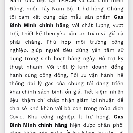
Nam, đặc biệt tại TP.HCM và các tỉnh miền
Đông, miền Tây Nam Bộ.
Ít hư hỏng.
Chúng
tôi cam kết cung cấp mẫu sản phẩm
Gas
Bình Minh chính hãng
với chất lượng vượt
trội,
Thiết kế theo yêu cầu.
an toàn và giá cả
phải chăng,
Phù hợp môi trường công
nghiệp.
giúp người tiêu dùng yên tâm sử
dụng trong sinh hoạt hằng ngày.
Hỗ trợ kỹ
thuật nhanh.
Với triết lý kinh doanh đồng
hành cùng cộng đồng,
Tối ưu vận hành.
hệ
thống đại lý gas của chúng tôi đang triển
khai chính sách bình ổn giá,
Tiết kiệm nhiên
liệu.
thậm chí chấp nhận giảm lợi nhuận để
chia sẻ khó khăn với bà con trong mùa dịch
Covid.
Khu công nghiệp.
Ít hư hỏng.
Gas
Bình Minh chính hãng
hiện được phân phối