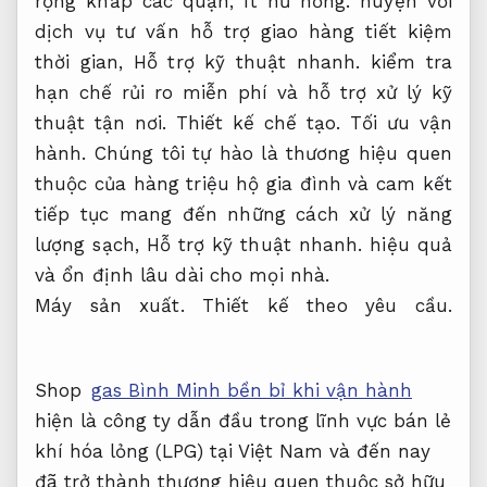
rộng khắp các quận,
Ít hư hỏng.
huyện với
dịch vụ tư vấn hỗ trợ giao hàng tiết kiệm
thời gian,
Hỗ trợ kỹ thuật nhanh.
kiểm tra
hạn chế rủi ro miễn phí và hỗ trợ xử lý kỹ
thuật tận nơi.
Thiết kế chế tạo.
Tối ưu vận
hành.
Chúng tôi tự hào là thương hiệu quen
thuộc của hàng triệu hộ gia đình và cam kết
tiếp tục mang đến những cách xử lý năng
lượng sạch,
Hỗ trợ kỹ thuật nhanh.
hiệu quả
và ổn định lâu dài cho mọi nhà.
Máy sản xuất.
Thiết kế theo yêu cầu.
Shop
gas Bình Minh bền bỉ khi vận hành
hiện là công ty dẫn đầu trong lĩnh vực bán lẻ
khí hóa lỏng (LPG) tại Việt Nam và đến nay
đã trở thành thương hiệu quen thuộc sở hữu