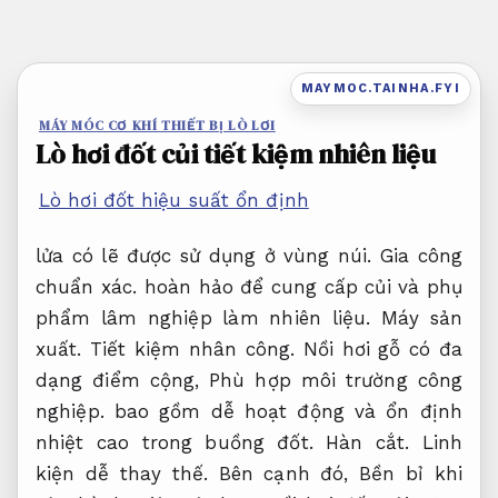
Bỏ
qua
nội
MAYMOC.TAINHA.FYI
dung
MÁY MÓC CƠ KHÍ THIẾT BỊ LÒ LƠI
Lò hơi đốt củi tiết kiệm nhiên liệu
Lò hơi đốt hiệu suất ổn định
lửa có lẽ được sử dụng ở vùng núi.
Gia công
chuẩn xác.
hoàn hảo để cung cấp củi và phụ
phẩm lâm nghiệp làm nhiên liệu.
Máy sản
xuất.
Tiết kiệm nhân công.
Nồi hơi gỗ có đa
dạng điểm cộng,
Phù hợp môi trường công
nghiệp.
bao gồm dễ hoạt động và ổn định
nhiệt cao trong buồng đốt.
Hàn cắt.
Linh
kiện dễ thay thế.
Bên cạnh đó,
Bền bỉ khi