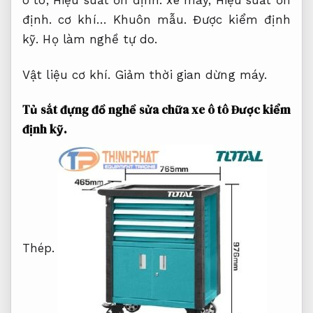
ô tô,
Hiệu suất ổn định.
xe máy,
Hiệu suất ổn
định.
cơ khí…
Khuôn mẫu.
Được kiểm định
kỹ.
Họ làm nghề tự do.
Vật liệu cơ khí.
Giảm thời gian dừng máy.
Tủ sắt đựng đồ nghề sửa chữa xe ô tô
Được kiểm
định kỹ.
Thép.