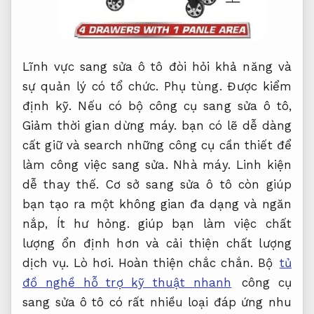
Lĩnh vực sang sửa ô tô đòi hỏi khả năng và
sự quản lý có tổ chức.
Phụ tùng.
Được kiểm
định kỹ.
Nếu có bộ công cụ sang sửa ô tô,
Giảm thời gian dừng máy.
bạn có lẽ dễ dàng
cất giữ và search những công cụ cần thiết để
làm công việc sang sửa.
Nhà máy.
Linh kiện
dễ thay thế.
Cơ sở sang sửa ô tô còn giúp
bạn tạo ra một không gian đa dạng và ngăn
nắp,
Ít hư hỏng.
giúp bạn làm việc chất
lượng ổn định hơn và cải thiện chất lượng
dịch vụ.
Lò hơi.
Hoàn thiện chắc chắn.
Bộ
tủ
đồ nghề hỗ trợ kỹ thuật nhanh
công cụ
sang sửa ô tô có rất nhiều loại đáp ứng nhu