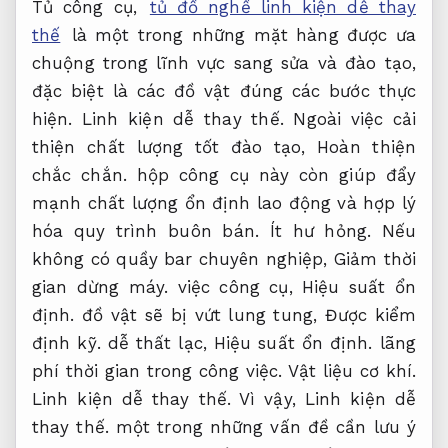
Tủ công cụ,
tủ đồ nghề linh kiện dễ thay
thế
là một trong những mặt hàng được ưa
chuộng trong lĩnh vực sang sửa và đào tạo,
đặc biệt là các đồ vật đúng các bước thực
hiện.
Linh kiện dễ thay thế.
Ngoài việc cải
thiện chất lượng tốt đào tạo,
Hoàn thiện
chắc chắn.
hộp công cụ này còn giúp đẩy
mạnh chất lượng ổn định lao động và hợp lý
hóa quy trình buôn bán.
Ít hư hỏng.
Nếu
không có quầy bar chuyên nghiệp,
Giảm thời
gian dừng máy.
việc công cụ,
Hiệu suất ổn
định.
đồ vật sẽ bị vứt lung tung,
Được kiểm
định kỹ.
dễ thất lạc,
Hiệu suất ổn định.
lãng
phí thời gian trong công việc.
Vật liệu cơ khí.
Linh kiện dễ thay thế.
Vì vậy,
Linh kiện dễ
thay thế.
một trong những vấn đề cần lưu ý