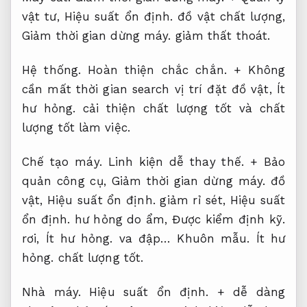
vật tư,
Hiệu suất ổn định.
đồ vật chất lượng,
Giảm thời gian dừng máy.
giảm thất thoát.
Hệ thống.
Hoàn thiện chắc chắn.
+ Không
cần mất thời gian search vị trí đặt đồ vật,
Ít
hư hỏng.
cải thiện chất lượng tốt và chất
lượng tốt làm việc.
Chế tạo máy.
Linh kiện dễ thay thế.
+ Bảo
quản công cụ,
Giảm thời gian dừng máy.
đồ
vật,
Hiệu suất ổn định.
giảm rỉ sét,
Hiệu suất
ổn định.
hư hỏng do ẩm,
Được kiểm định kỹ.
rơi,
Ít hư hỏng.
va đập…
Khuôn mẫu.
Ít hư
hỏng.
chất lượng tốt.
Nhà máy.
Hiệu suất ổn định.
+ dễ dàng