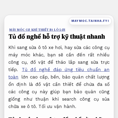
Bỏ
qua
nội
MAYMOC.TAINHA.FYI
dung
MÁY MÓC CƠ KHÍ THIẾT BỊ LÒ LƠI
Tủ đồ nghề hỗ trợ kỹ thuật nhanh
Khi sang sửa ô tô xe hơi, hay sửa các công cụ
máy móc khác, bạn sẽ cần đến rất nhiều
công cụ, đồ vật để tháo lắp sang sửa trực
tiếp.
Tủ đồ nghề đáp ứng tiêu chuẩn an
toàn
lớn cao cấp, bền, bảo quản chất lượng
ổn định là đồ vật cần thiết để chứa đa số
các công cụ này giúp bạn bảo quản cũng
giống như thuận khi search công cụ sủa
chữa xe ô tô.
Tối ưu vận hành.